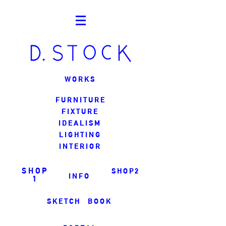
W O R K S
F U R N I T U R E
F I X T U R E
I D E A L I S M
L I G H T I N G
I N T E R I O R
S H O P
S H O P 2
I N F O
1
S K E T C H B O O K